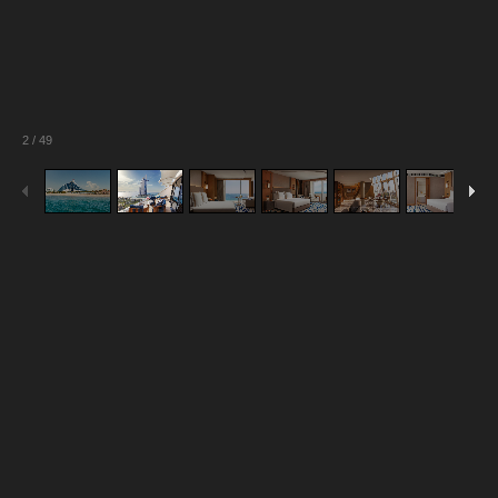
2
/
49