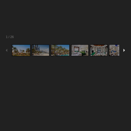
1
/
26