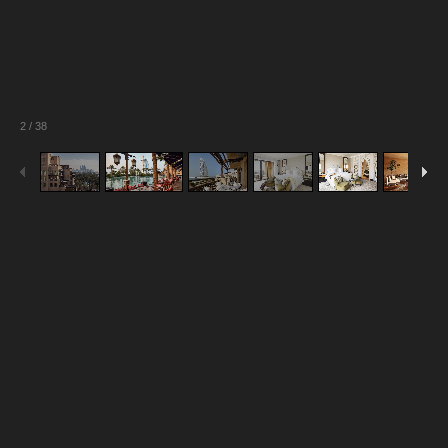
2
/
38