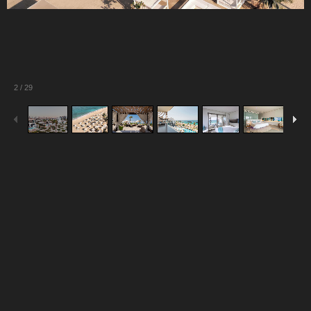
2
/
29