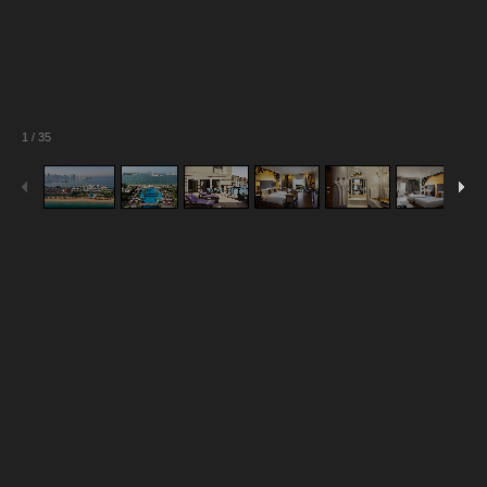
1
/
35