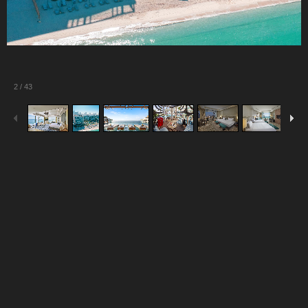
2
/
43