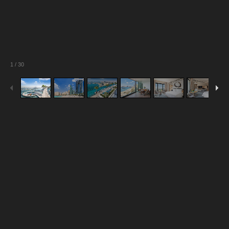
1
/
30