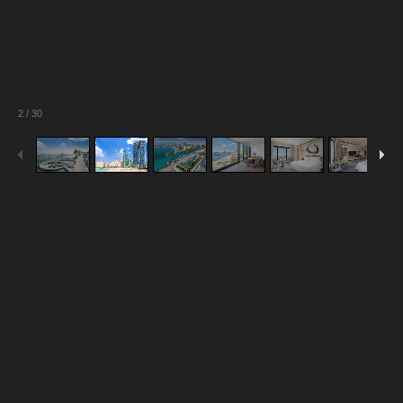
2
/
30