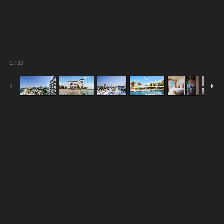
2
/
29