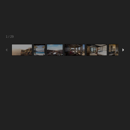
1
/
29