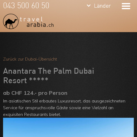
keyboard_arrow_down
keyboard_arrow_down
043 500 60 50
Länder
Länder
Dubai
Vereinigte
Arab.
Meine Favoriten
Emirate
Team
Zurück zur Dubai-Übersicht
Oman
Über uns
Anantara The Palm Dubai
Qatar
Resort *****
Feedbacks
Jordanien
ab CHF 124.- pro Person
Kontakt
Im asiatischen Stil erbautes Luxusresort, das ausgezeichneten
ARVB
Service für anspruchsvolle Gäste sowie eine Vielzahl an
exquisiten Restaurants bietet.