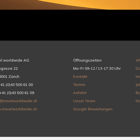
el worldwide AG
Öffnungszeiten
A
hgasse 22
Mo-Fr 09-12 / 13-17:30 Uhr
Da
001 Zürich
Kontakt
I
+41 (0)43 500 61 00
Termin
Jo
+41 (0)43 500 61 09
Anfahrt
Ba
@travelworldwide.ch
Unser Team
Na
.travelworldwide.ch
Google Bewertungen