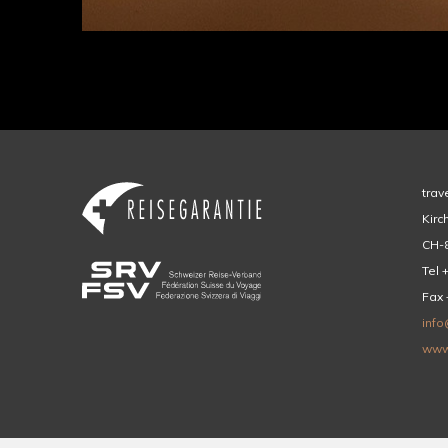
trav
Kirc
CH-8
Tel 
Fax 
info
www