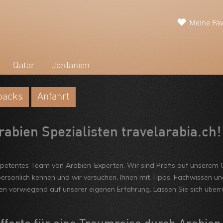
Meine Fav
Qatar
Jordanien
backs
Anfahrt
bien Spezialisten travelarabia.ch!
mpetentes Team von Arabien-Experten. Wir sind Profis auf unserem G
ersönlich kennen und wir versuchen, Ihnen mit Tipps, Fachwissen und 
n vorwiegend auf unserer eigenen Erfahrung. Lassen Sie sich überra