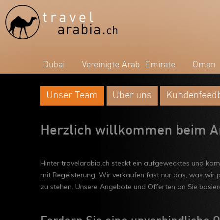
Dubai
Vereinigte Arab. Emirate
Oman
Unser Team
Über uns
Kundenfeed
Herzlich willkommen beim Ara
Hinter travelarabia.ch steckt ein aufgewecktes und ko
mit Begeisterung. Wir verkaufen fast nur das, was wir p
zu stehen. Unsere Angebote und Offerten an Sie basiere