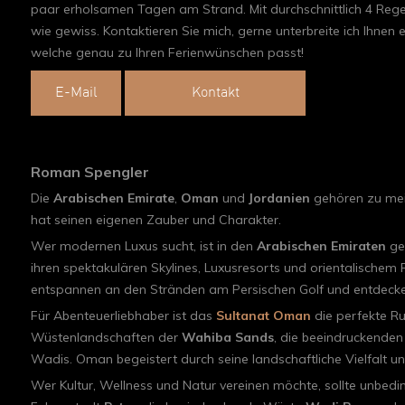
paar erholsamen Tagen am Strand. Mit durchschnittlich 4 Rege
wie gewiss. Kontaktieren Sie mich, gerne unterbreite ich Ihnen e
welche genau zu Ihren Ferienwünschen passt!
E-Mail
Kontakt
Roman Spengler
Die
Arabischen Emirate
,
Oman
und
Jordanien
gehören zu mei
hat seinen eigenen Zauber und Charakter.
Wer modernen Luxus sucht, ist in den
Arabischen Emiraten
gen
ihren spektakulären Skylines, Luxusresorts und orientalischem Fl
entspannen an den Stränden am Persischen Golf und entdecke
Für Abenteuerliebhaber ist das
Sultanat Oman
die perfekte Ru
Wüstenlandschaften der
Wahiba Sands
, die beeindruckende
Wadis. Oman begeistert durch seine landschaftliche Vielfalt un
Wer Kultur, Wellness und Natur vereinen möchte, sollte unbed