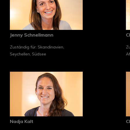
Jenny Schnellmann
C
Zuständig für: Skandinavien,
Zu
Seychellen, Südsee
Af
Nadja Kalt
C