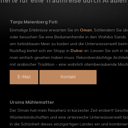
fferte für eine Traumreise durch Arabien
Tanja Meienberg Foti
Einmalige Erlebnisse erwarten Sie im
Oman
. Schlendern Sie ü
oder besuchen Sie eine Beduinenfamilie in den Wahiba Sands. 
am türkisblauen Meer zu baden und die Unterwasserwelt beim
Rückflug bietet sich ein Stopp in
Dubai
an. Lassen Sie sich in 
man einfach gesehen haben muss. Rekordverdächtige Architektu
mit arabischer Tradition - eine wahrlich atemberaubende Misc
E-Mail
Kontakt
Ursina Mühlematter
Der Oman hat mein Reiseherz in kürzester Zeit erobert! Geschi
Wüstenlandschaften und eine artenreiche Unterwasserwelt lade
in die Schönheit dieses einzigartigen Landes ein und kombinie