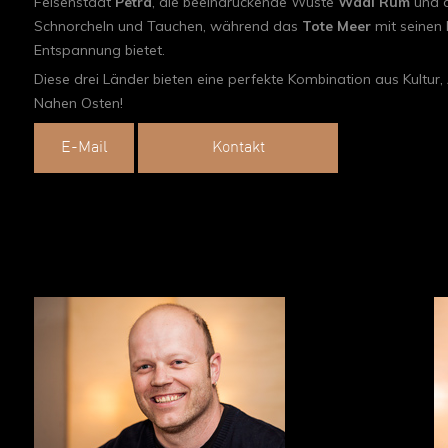
Felsenstadt
Petra
, die beeindruckende Wüste
Wadi Rum
und d
Schnorcheln und Tauchen, während das
Tote Meer
mit seinen
Entspannung bietet.
Diese drei Länder bieten eine perfekte Kombination aus Kultur
Nahen Osten!
E-Mail
Kontakt