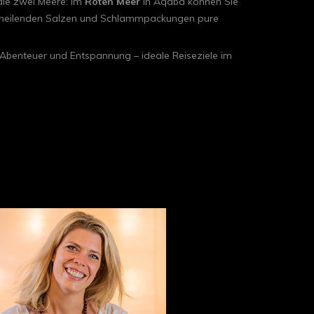
ie zwei Meere: Im
Roten Meer
in Aqaba können Sie
 heilenden Salzen und Schlammpackungen pure
, Abenteuer und Entspannung – ideale Reiseziele im