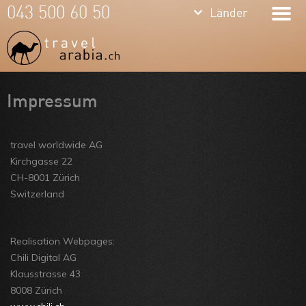
keyboard_arrow_down
keyboard_arrow_down
043 500 60 50
Länder
Länder
Dubai
Vereinigte
Arab.
Meine Favoriten
Impressum
Emirate
Team
travel worldwide AG
Oman
Über uns
Kirchgasse 22
CH-8001 Zürich
Qatar
Feedbacks
Switzerland
Jordanien
Kontakt
ARVB
Realisation Webpages:
Chili Digital AG
Klausstrasse 43
8008 Zürich