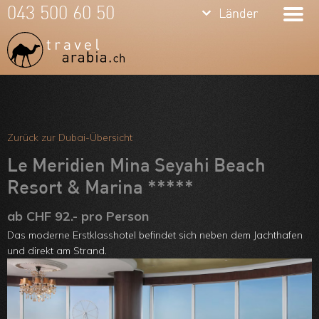
keyboard_arrow_down
keyboard_arrow_down
043 500 60 50
Länder
Länder
Dubai
Vereinigte
Arab.
Meine Favoriten
Emirate
Team
Zurück zur Dubai-Übersicht
Oman
Über uns
Le Meridien Mina Seyahi Beach
Qatar
Resort & Marina *****
Feedbacks
Jordanien
ab CHF 92.- pro Person
Kontakt
Das moderne Erstklasshotel befindet sich neben dem Jachthafen
ARVB
und direkt am Strand.