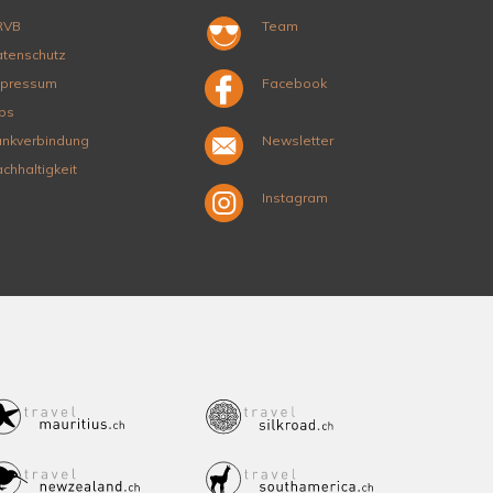
RVB
Team
tenschutz
mpressum
Facebook
bs
nkverbindung
Newsletter
chhaltigkeit
Instagram