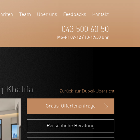
oriten
Team
Über uns
Feedbacks
Kontakt
043 500 60 50
Mo-Fr 09-12 / 13-17:30 Uhr
j Khalifa
Zurück zur Dubai-Übersicht
Gratis-Offertenanfrage
Persönliche Beratung