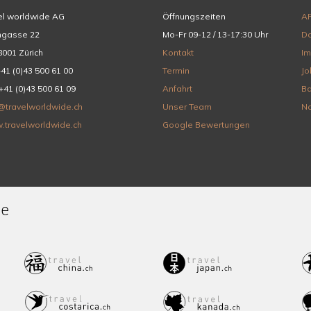
el worldwide AG
Öffnungszeiten
A
hgasse 22
Mo-Fr 09-12 / 13-17:30 Uhr
Da
001 Zürich
Kontakt
I
+41 (0)43 500 61 00
Termin
Jo
+41 (0)43 500 61 09
Anfahrt
Ba
@travelworldwide.ch
Unser Team
Na
.travelworldwide.ch
Google Bewertungen
de