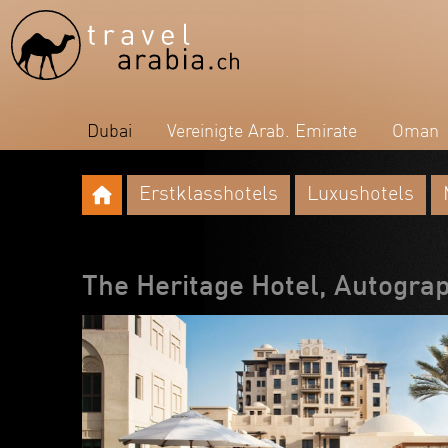
Dubai
Vereinigte Arab. Emirate
Oman
Erstklasshotels
Luxushotels
The Heritage Hotel, Autograp