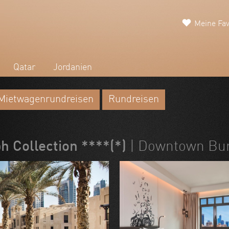
Meine Fav
Qatar
Jordanien
Mietwagenrundreisen
Rundreisen
h Collection ****(*)
| Downtown Bur