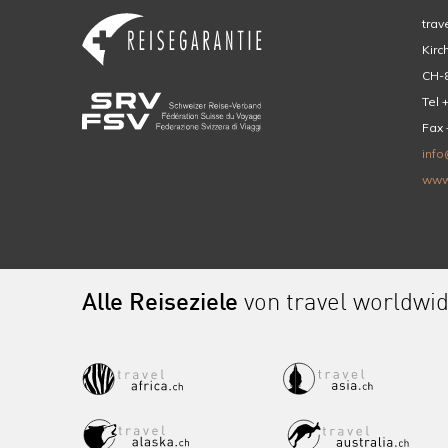
trav
Kirc
CH-8
Tel 
Fax 
info
www
Alle Reiseziele
von travel worldwi