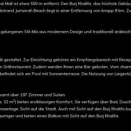
i Mall ist etwa 550 m entfernt. Den Burj Khalifa, das höchste Gebä
ndstrand Jumeirah Beach liegt in einer Entfernung von knapp 8 km. Z
gelungenen Stil-Mix aus modernem Design und traditionell arabisc
il gestaltet. Zur Einrichtung gehören ein Empfangsbereich mit Récep
 ein Grillrestaurant. Zudem werden Ihnen eine Bar geboten. Vom ch
befindet sich ein Pool mit Sonnenterrasse. Die Nutzung von Liegest
gesamt über 197 Zimmer und Suiten.
2
a. 32 m
) bieten erstklassigen Komfort. Sie verfügen über Bad, Dus
maanlage; Sicht auf die Stadt. Auch mit Sicht auf den Burj Khalifa bu
äumiger und bieten einen Balkon mit Sicht auf den Burj Khalifa.