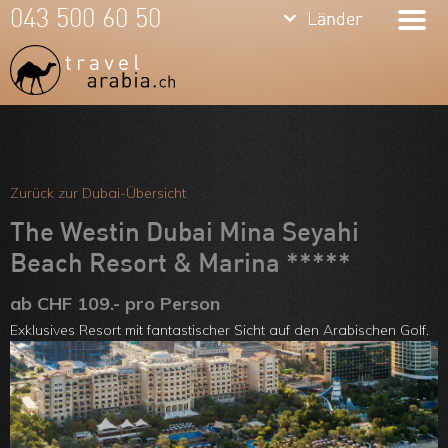
keyboard_arrow_down
keyboard_arrow_down
043 500 60 50
Länder
Länder
Dubai
Vereinigte
Arab.
Meine Favoriten
Emirate
Team
Zurück zur Dubai-Übersicht
Oman
Über uns
The Westin Dubai Mina Seyahi
Qatar
Beach Resort & Marina *****
Feedbacks
Jordanien
ab CHF 109.- pro Person
Kontakt
Exklusives Resort mit fantastischer Sicht auf den Arabischen Golf.
ARVB