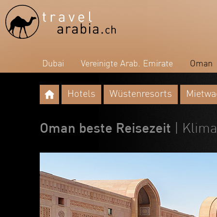
Dubai
Vereinigte Arab. Emirate
Oman
Hotels
Wüstenresorts
Mietwa
Oman beste Reisezeit
| Klim