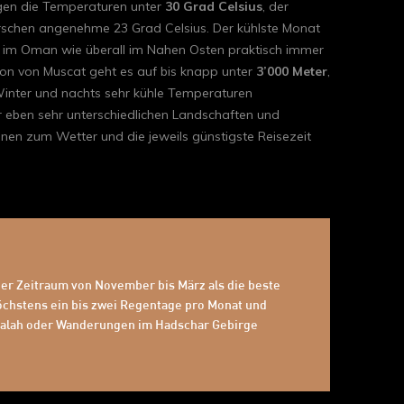
gen die Temperaturen unter
30 Grad Celsius
, der
rrschen angenehme 23 Grad Celsius. Der kühlste Monat
nt im Oman wie überall im Nahen Osten praktisch immer
gion von Muscat geht es auf bis knapp unter
3’000 Meter
,
 Winter und nachts sehr kühle Temperaturen
r eben sehr unterschiedlichen Landschaften und
onen zum Wetter und die jeweils günstigste Reisezeit
t der Zeitraum von November bis März als die beste
höchstens ein bis zwei Regentage pro Monat und
 Salalah oder Wanderungen im Hadschar Gebirge