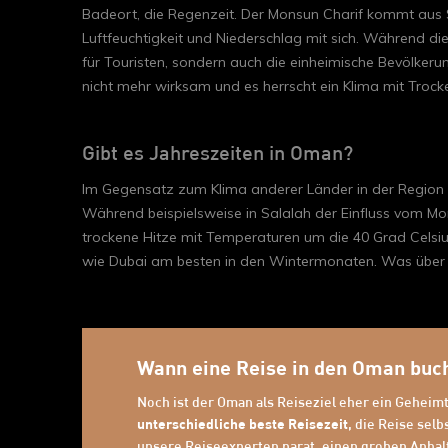
Badeort, die Regenzeit. Der Monsun Charif kommt aus S
Luftfeuchtigkeit und Niederschlag mit sich. Während di
für Touristen, sondern auch die einheimische Bevölkeru
nicht mehr wirksam und es herrscht ein Klima mit Tro
Gibt es Jahreszeiten in Oman?
Im Gegensatz zum Klima anderer Länder in der Region
Während beispielsweise in Salalah der Einfluss vom Mo
trockene Hitze mit Temperaturen um die 40 Grad Celsiu
wie Dubai am besten in den Wintermonaten. Was über d
Wann eine Reise in den Oman buc
Noch ist der Oman als Reiseziel eher ein Geheimti
unterschiedliche beste Reisezeit
, die Reise sel
unsere Reiseexperten parat, einen groben Anhal