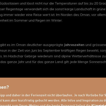
üdostasien und lässt nicht nur die Temperaturen auf bis zu 20 Gra
eser Regentage verwandelt sich die sonst karge Landschaft in grüne
ng immer wieder eine Reise wert ist. Im Norden des Oman, vor allem
ckenheit im Sommer und Regen im Winter.
 gibt es im Oman deutlicher ausgeprägte
Jahreszeiten
und grössere 
nsun in der Zeit von Juni bis September kräftigen Regen bewirkt, s
s. Im Hadschar Gebirge wiederum sind alpine Wetterverhältnisse zu
as ganze Jahr und für das ganze Land gilt: jede Menge Sonnensche
hen?
pp und daher in der Ferienzeit nicht überlaufen. Je nach Vorliebe für 
bst kann aber kurzfristig gebucht werden. Alle Infos und Inspiration z
tspunkt zum Oman-Wetter und die beste Reisezeit liefert die
Klimatab