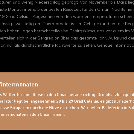
uren und wenig Niederschlag geprägt. Von November bis März lie
mste Monat innerhalb der besten Reisezeit für den Oman. Nachts he
die 19 Grad Celsius. Abgesehen von den warmen Temperaturen schei
chmässig zweistellig am Thermometer ist, im Gebirge rund um die Re
 den hohen Lagen herrscht teilweise Gebirgsklima, das vor allem im
erteilen sich in der Bergregion über das gesamte Jahr. Aufgrund de
Oman nur als durchschnittliche Richtwerte zu sehen. Genaue Informati
 Wintermonaten
as Wetter für eine Reise in den Oman gerade richtig. Grundsätzlich gil
mperatur liegt bei angenehmen
20 bis 29 Grad
Celsius, es gibt nur aller
 grosse Strapazen durch die Hitze erreichen. Wer lieber Badeferien in
ommermonaten in den Oman reisen.