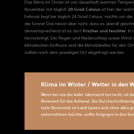
Das Klima im Oman ist von dauerhaft warmen Temperat
November mit täglich
29 Grad Celsius
ist hier der wär
Februar liegt bei täglich 24 Grad Celsius, nachts um 
die Sonne! Das heisst aber nicht, dass es überall glei
dementsprechend ist es dort
frischer und feuchter
. In
hervorbringt. Der Regen und Niederschlag sowie Wind v
klimatischen Einflüsse sind die Klimatabellen für den 
sollten nach dem jeweiligen Ort abgefragt werden.
Klima im Winter / Wetter in den
Wenn bei uns die kalte Jahreszeit herrscht, ist d
Reisezeit für das Sultanat. Die Durchschnittste
viele Reiseziele im Land lassen sich ohne allzu
unternehmen möchte, sollte hingegen in den S