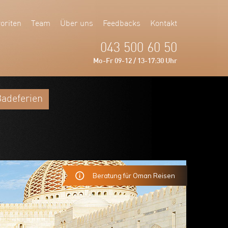
oriten
Team
Über uns
Feedbacks
Kontakt
043 500 60 50
Mo-Fr 09-12 / 13-17:30 Uhr
adeferien
Beratung für Oman Reisen