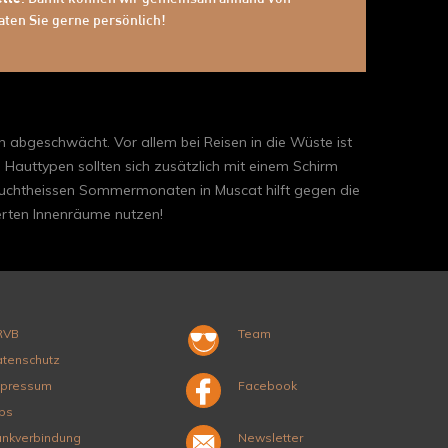
aten Sie gerne persönlich!
 abgeschwächt. Vor allem bei Reisen in die Wüste ist
 Hauttypen sollten sich zusätzlich mit einem Schirm
euchtheissen Sommermonaten in Muscat hilft gegen die
ierten Innenräume nutzen!
RVB
Team
tenschutz
mpressum
Facebook
bs
nkverbindung
Newsletter