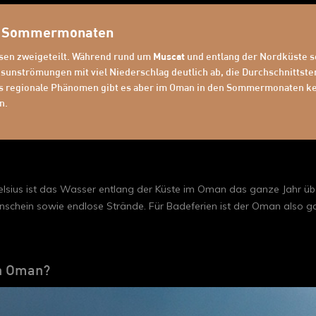
en Sommermonaten
en zweigeteilt. Während rund um
Muscat
und entlang der Nordküste s
nsunströmungen mit viel Niederschlag deutlich ab, die Durchschnittst
es regionale Phänomen gibt es aber im Oman in den Sommermonaten ke
n.
elsius ist das Wasser entlang der Küste im Oman das ganze Jahr übe
schein sowie endlose Strände. Für Badeferien ist der Oman also ganz
in Oman?