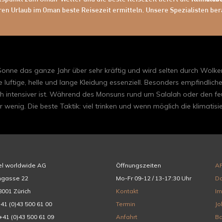
ren Urlaub im Oman beste Reisezeit ermitteln. Unsere Spezialisten ber
nne das ganze Jahr über sehr kräftig und wird selten durch Wolken
uftige, helle und lange Kleidung essenziell. Besonders empfindliche
h intensiver ist. Während des Monsuns rund um Salalah oder den f
wenig. Die beste Taktik: viel trinken und wenn möglich die klimatis
el worldwide AG
Öffnungszeiten
A
hgasse 22
Mo-Fr 09-12 / 13-17:30 Uhr
Da
001 Zürich
Kontakt
I
+41 (0)43 500 61 00
Termin
Jo
+41 (0)43 500 61 09
Anfahrt
Ba