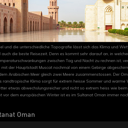
l und die unterschiedliche Topografie lässt sich das Klima und Wet
auch die beste Reisezeit. Denn es kommt sehr darauf an, in welche
eraturschwankungen zwischen Tag und Nacht zu rechnen ist, verhäl
mit der Hauptstadt Muscat nochmal von einem Gebirge abgeschirmt wi
 dem Arabischen Meer gleich zwei Meere zusammenstossen. Der Om
s randtropische Klima sorgt für extrem heisse Sommer und warme 
Wetter etwas abwechslungsreicher und nicht so extrem heiss wie bei
ucht vor dem europäischen Winter ist es im Sultanat Oman immer no
ltanat Oman