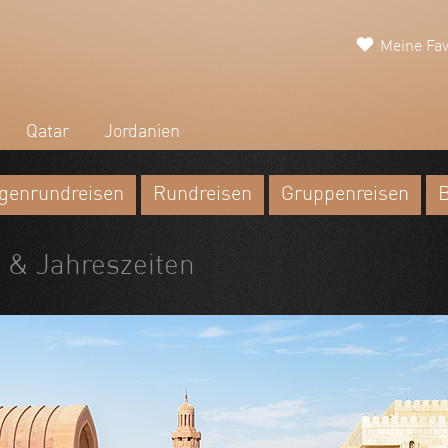
Meine Fav
Qatar
Jordanien
genrundreisen
Rundreisen
Gruppenreisen
B
a & Jahreszeiten