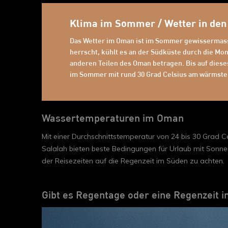
Klima im Sommer / Wetter in d
Das Wetter im Oman ist im Sommer gewissermass
herrscht, kühlt es an der Südküste durch die Mo
anderen Teilen des Oman betragen. Bis auf dies
im Sommer mit rund 30 Grad Celsius am wärmste
Wassertemperaturen im Oman
Mit einer Durchschnittstemperatur von 24 bis 30 Grad C
Salalah bieten beste Bedingungen für Urlaub mit Sonnen
der Reisezeiten auf die Regenzeit im Süden zu achten.
Gibt es Regentage oder eine Regenzeit 