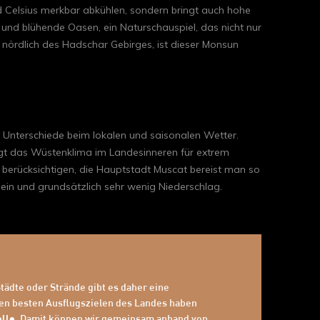
d Celsius merkbar abkühlen, sondern bringt auch hohe
 und blühende Oasen, ein Naturschauspiel, das nicht nur
 nördlich des Hadschar Gebirges, ist dieser Monsun
Unterschiede beim lokalen und saisonalen Wetter.
orgt das Wüstenklima im Landesinneren für extrem
 berücksichtigen, die Hauptstadt Muscat bereist man so
in und grundsätzlich sehr wenig Niederschlag.
Städte oder Strände gibt es daher eine
u den besten Ausflugszielen des Landes haben
elle
. Damit können wir gemeinsam anhand von