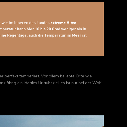
owie im Inneren des Landes
extreme Hitze
emperatur kann hier
10 bis 20 Grad
weniger als in
ine Regentage, auch die Temperatur im Meer ist
r perfekt temperiert. Vor allem beliebte Orte wie
jährig ein ideales Urlaubsziel, es ist nur bei der Wahl