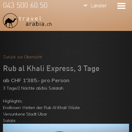
keyboard_arrow_down
keyboard_arrow_down
043 500 60 50
Länder
Länder
Dubai
Vereinigte
Arab.
Meine Favoriten
Emirate
Team
Zurück zur Übersicht
Oman
Über uns
Rub al Khali Express, 3 Tage
Qatar
Feedbacks
ab CHF 1'385.- pro Person
3 Tage/2 Nächte ab/bis Salalah
Jordanien
Kontakt
Highlights:
ARVB
Endlosen Weiten der Rub Al Khali Wüste
Versunkene Stadt Ubar
Salala