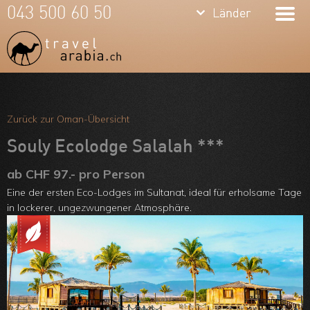
keyboard_arrow_down
keyboard_arrow_down
043 500 60 50
Länder
Länder
Dubai
Vereinigte
Arab.
Meine Favoriten
Zurück zur Oman-Übersicht
Emirate
Team
Souly Ecolodge Salalah ***
Oman
Über uns
ab CHF 97.- pro Person
Qatar
Feedbacks
Eine der ersten Eco-Lodges im Sultanat, ideal für erholsame Tage
in lockerer, ungezwungener Atmosphäre.
Jordanien
Kontakt
ARVB