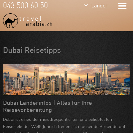
keyboard_arrow_down
keyboard_arrow_down
043 500 60 50
Länder
Länder
Dubai
Vereinigte
Arab.
Meine Favoriten
Dubai Reisetipps
Emirate
Team
Oman
Über uns
Qatar
Feedbacks
Jordanien
Kontakt
ARVB
Dubai Länderinfos | Alles für Ihre
Reisevorbereitung
Dubai ist eines der meistfrequentierten und beliebtesten
Reiseziele der Welt! Jährlich freuen sich tausende Reisende auf